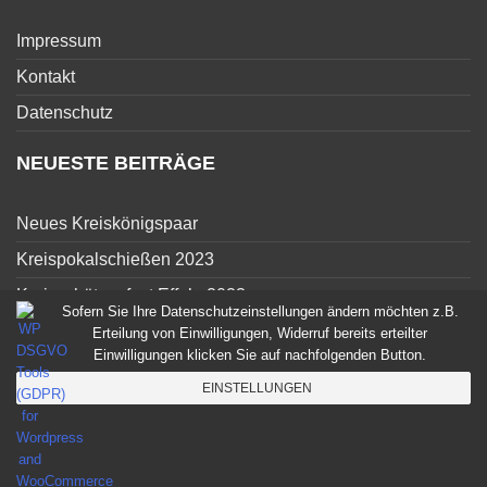
Impressum
Kontakt
Datenschutz
NEUESTE BEITRÄGE
Neues Kreiskönigspaar
Kreispokalschießen 2023
Kreisschützenfest Effeln 2023
Sofern Sie Ihre Datenschutzeinstellungen ändern möchten z.B.
Jungschützen Treffunternehmen – Jetzt geht es los
Erteilung von Einwilligungen, Widerruf bereits erteilter
Einwilligungen klicken Sie auf nachfolgenden Button.
Jungschützen treffen Unternehmen
EINSTELLUNGEN
Copyright © 2026
Kreisschützenbund Lippstadt
design by A24-data
|
Impressum