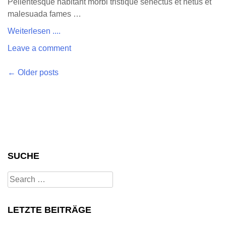
Pellentesque habitant morbi tristique senectus et netus et
malesuada fames …
Weiterlesen ....
Leave a comment
Posts
←
Older posts
navigation
SUCHE
Search
for:
LETZTE BEITRÄGE