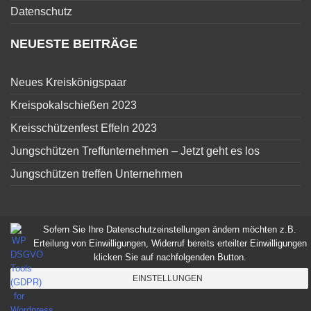
Datenschutz
NEUESTE BEITRÄGE
Neues Kreiskönigspaar
Kreispokalschießen 2023
Kreisschützenfest Effeln 2023
Jungschützen Treffunternehmen – Jetzt geht es los
Jungschützen treffen Unternehmen
Sofern Sie Ihre Datenschutzeinstellungen ändern möchten z.B.
Copyright © 2026
Kreisschützenbund Lippstadt
Erteilung von Einwilligungen, Widerruf bereits erteilter Einwilligungen
design by A24-data
|
Impressum
klicken Sie auf nachfolgenden Button.
EINSTELLUNGEN