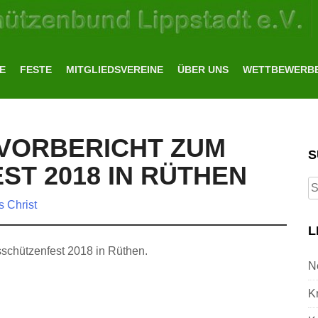
E
FESTE
MITGLIEDSVEREINE
ÜBER UNS
WETTBEWERB
VORBERICHT ZUM
S
ST 2018 IN RÜTHEN
S
fo
 Christ
L
sschützenfest 2018 in Rüthen.
N
K