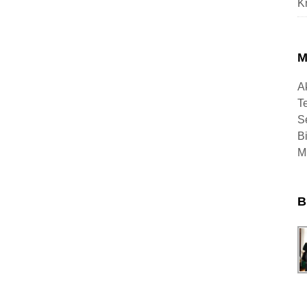
K
M
Ak
T
S
Bi
M
B