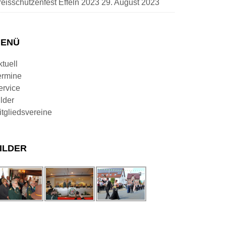
reisschützenfest Effeln 2023
29. August 2023
ENÜ
tuell
ermine
ervice
lder
itgliedsvereine
ILDER