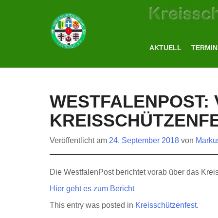
AKTUELL
TERMIN
WESTFALENPOST: 
KREISSCHÜTZENFE
Veröffentlicht am
24. September 2018
von
Markus
Die WestfalenPost berichtet vorab über das Krei
Hier geht es zum Bericht
This entry was posted in
Kreisschützenfest
.